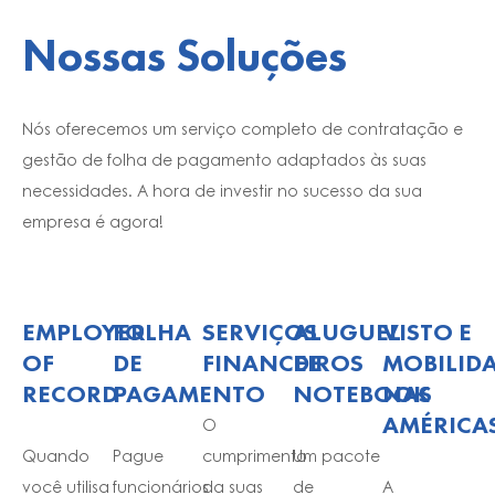
Nossas Soluções
Nós oferecemos um serviço completo de contratação e
gestão de folha de pagamento adaptados às suas
necessidades. A hora de investir no sucesso da sua
empresa é agora!
EMPLOYER
FOLHA
SERVIÇOS
ALUGUEL
VISTO E
OF
DE
FINANCEIROS
DE
MOBILID
RECORD
PAGAMENTO
NOTEBOOK
NAS
AMÉRICA
O
Quando
Pague
cumprimento
Um pacote
você utilisa
funcionários
da suas
de
A