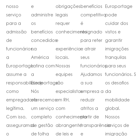
nosso
e
obrigações
benefícios
Europortage
serviço
administre
legais
competitivo
pode
para a
os
requer
é
cuidar dos
admissão
benefícios
conhecimento
resignado
vistos e
de
concedidos
e
para reter
garantir
funcionários,
na
experiência
e atrair
imigrações
a
América
locais.
seus
tranquilas
Europortage
Latina com
Nossas
funcionários.
para seus
assume a
a
equipes
Ajudamos
funcionários. 
responsabilidade
Europortage.
são
a sua
os desafios
como
Nós
especialistas
empresa a
da
empregadora
oferecemos
em RH,
reduzir
mobilidade
legítima.
um serviço
com
atritos a
global.
Com isso,
completo
conhecimento
partir de
Nossos
asseguramos
de gestão
abrangente
transparência
serviços de
o
de folha
de leis e
e
imigração