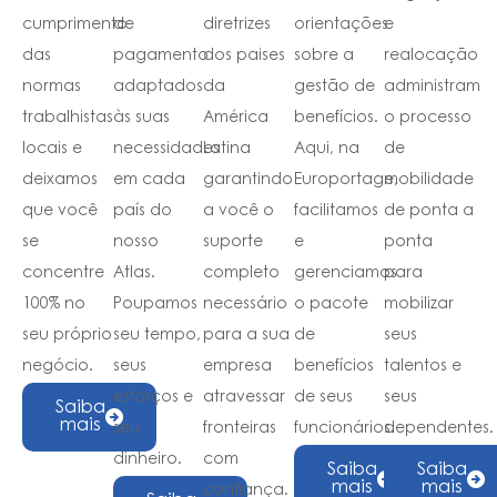
cumprimento
de
diretrizes
orientações
e
das
pagamento
dos paises
sobre a
realocação
normas
adaptados
da
gestão de
administram
trabalhistas
às suas
América
benefícios.
o processo
locais e
necessidades
Latina
Aqui, na
de
deixamos
em cada
garantindo
Europortage,
mobilidade
que você
país do
a você o
facilitamos
de ponta a
se
nosso
suporte
e
ponta
concentre
Atlas.
completo
gerenciamos
para
100% no
Poupamos
necessário
o pacote
mobilizar
seu próprio
seu tempo,
para a sua
de
seus
negócio.
seus
empresa
benefícios
talentos e
esforços e
atravessar
de seus
seus
Saiba
mais
seu
fronteiras
funcionários.
dependentes.
dinheiro.
com
Saiba
Saiba
mais
mais
confiança.